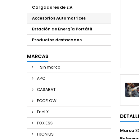
Cargadores de E.V.
Accesorios Automotrices
Estación de Energía Portátil
Productos destacados
MARCAS
- Sin marca -
APC
CASABAT
ECOFLOW
Enel X
DETALL
FOX ESS
Marca
S
FRONIUS
Referenc