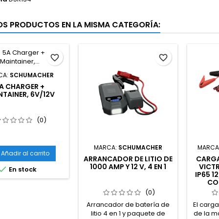
OS PRODUCTOS EN LA MISMA CATEGORÍA:
favorite_border
favorite_border
CA:
SCHUMACHER
A CHARGER +
NTAINER, 6V/12V
(0)
MARCA:
SCHUMACHER
MARCA
Añadir al carrito
ARRANCADOR DE LITIO DE
CARGA
1000 AMP Y 12 V, 4 EN 1
VICT

En stock
IP65 1
CO
(0)
Arrancador de batería de
El carga
litio 4 en 1 y paquete de
de la m