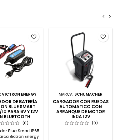
<
>
favorite_border
favorite_border
:
VICTRON ENERGY
MARCA:
SCHUMACHER
MARC
DOR DE BATERÍA
CARGADOR CON RUEDAS
M
RON BLUE SMART
AUTOMATICO CON
AUTOMA
2/10 PARA 6V Y 12V
ARRANQUE DE MOTOR
Y 
N BLUETOOTH
150A 12V
(0)
(0)
dor Blue Smart IP65
Disposit
arca Bictron Energy
mantien