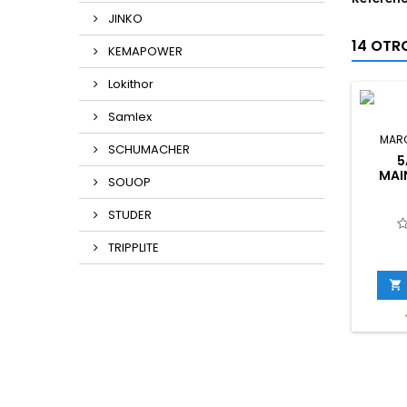
JINKO
14 OTR
KEMAPOWER
Lokithor
Samlex
MAR
SCHUMACHER
5
MAI
SOUOP
STUDER
TRIPPLITE
