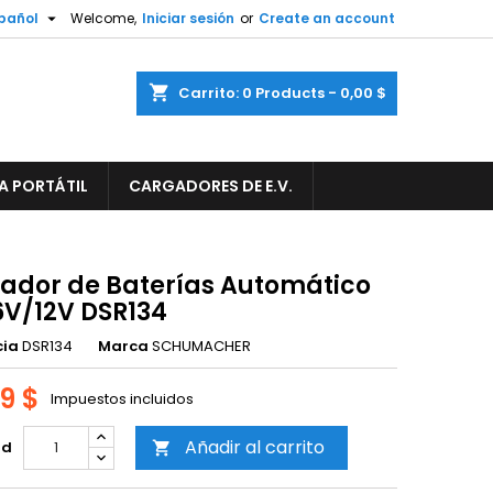

pañol
Welcome,
Iniciar sesión
or
Create an account
×
×
×
shopping_cart
Carrito:
0
Products - 0,00 $
A PORTÁTIL
CARGADORES DE E.V.
n
s
ador de Baterías Automático
6V/12V DSR134
cia
DSR134
Marca
SCHUMACHER
59 $
Impuestos incluidos
Añadir al carrito
ad
