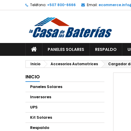
Teléfono:
+507 800-6666
Email:
ecommerce.info
A
C
I
add_circle_outline
De
No
PANELES SOLARES
RESPALDO
U
Inicio
Accesorios Automotrices
Cargador d
INICIO
Paneles Solares
Inversores
UPS
Kit Solares
Respaldo