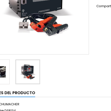
Compart
ES DEL PRODUCTO
CHUMACHER
ia
DSR134