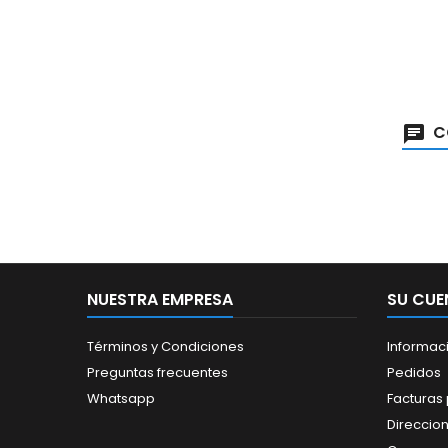
C
NUESTRA EMPRESA
SU CUE
Términos y Condiciones
Informac
Preguntas frecuentes
Pedidos
Whatsapp
Facturas
Direccio