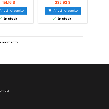
nuevo cargador de
l
Precio
Precio
151,16 $
232,93 $
as profesional con
tooth integrado.
Añadir al carrito
Añadir al carrito
A




En stock
En stock
te momento.
venida