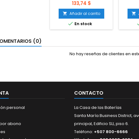
energía portátil, 1000
es el 
Precio
133,74 $
amperios pico, 12 V con
baterí
carga inalámbrica
Blue
Añadir al carrito



En stock
OMENTARIOS (0)
No hay reseñas de clientes en es
NTA
CONTACTO
ión personal
La Casa de las Baterías
Santa María Business District, a
 por abono
principal, Edificio SLI, piso 6.
nes
Teléfono:
+507 800-6666