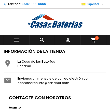

Teléfono:
+507 800-6666
Español
×
×
×
×
Añadir a la lista de deseos
((modalTitle))
Crear lista de deseos
Iniciar sesión
Create new list
add_circle_outline
((confirmMessage))
Debe iniciar sesión para guardar productos en su
Nombre de la lista de deseos
lista de deseos.
((cancelText))
((modalDeleteText))
0



shopping_cart
Cancelar
Iniciar sesión
Cancelar
Crear lista de deseos
INFORMACIÓN DE LA TIENDA
La Casa de las Baterías

Panamá
Envíenos un mensaje de correo electrónico:

ecommerce.info@casabat.com
CONTACTE CON NOSOTROS
Asunto