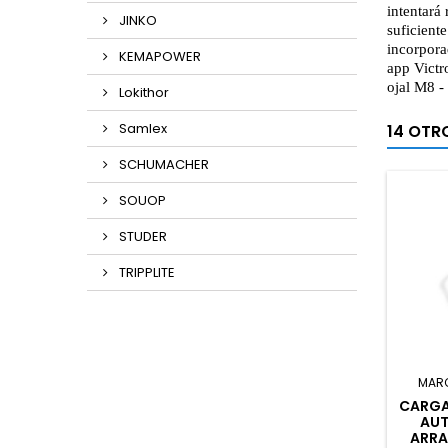
intentará
JINKO
suficient
incorpora
KEMAPOWER
app Victr
ojal M8 -
Lokithor
Samlex
14 OTR
SCHUMACHER
SOUOP
STUDER
TRIPPLITE
MAR
CARGA
AU
ARRA