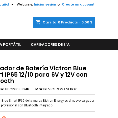

pañol
Welcome,
Iniciar sesión
or
Create an account
×
×
×
shopping_cart
Carrito:
0
Products - 0,00 $
A PORTÁTIL
CARGADORES DE E.V.
n
s
ador de Batería Victron Blue
 IP65 12/10 para 6V y 12V con
tooth
cia
BPC121031104R
Marca
VICTRON ENERGY
r Blue Smart IP65 de la marca Bictron Energy es el nuevo cargador
s profesional con Bluetooth integrado.