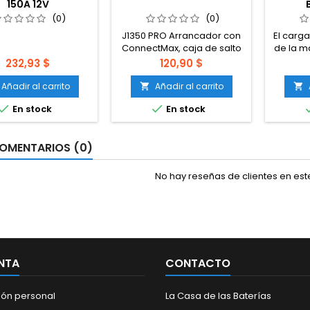
150A 12V
(0)
(0)
J1350 PRO Arrancador con
El carga
ConnectMax, caja de salto
de la m
LiFePO4 de 1350 amperios
es el 
Precio
Precio
232,93 $
120,90 $
para motores de gasolina
baterí
de 6.5L y 3.5L, arrancador
Bluet
Añadir al carrito
Añadir al carrito


portátil de arranque de
cargad


En stock
En stock
coche con carga rápida
pu
bidireccional.
dispos
taller 
OMENTARIOS (0)
motor
(clási
barcos
No hay reseñas de clientes en es
con 12
c
NTA
CONTACTO
ión personal
La Casa de las Baterías