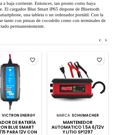
a a baja corriente. Entonces, tan pronto como haya
nte. El cargador Blue Smart IP65 dispone de Bluetooth
martphone, una tableta o un ordenador portátil. Con la
ne tanto con pinzas de cocodrilo como con terminales de
onectado permanentemente.
<
>
favorite_border
favorite_border
:
VICTRON ENERGY
MARCA:
SCHUMACHER
MARC
DOR DE BATERÍA
MANTENEDOR
ARRANCA
RON BLUE SMART
AUTOMATICO 1.5A 6/12V
1000 A
2/15 PARA 12V CON
Y LITIO SP1297