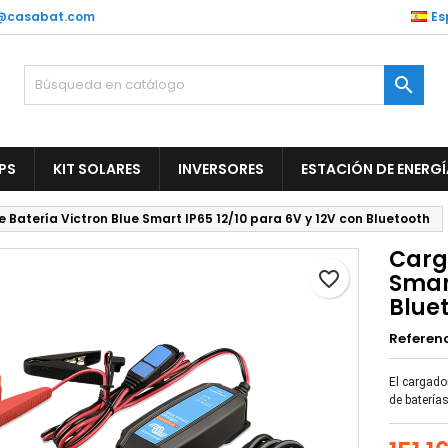
@casabat.com
Es
ñadir a la lista de deseos
rear lista de deseos
niciar sesión

Create new list
be iniciar sesión para guardar productos en su lista de deseos.
mbre de la lista de deseos
PS
KIT SOLARES
INVERSORES
ESTACIÓN DE ENERGÍ
Cancelar
Iniciar sesió
 Batería Victron Blue Smart IP65 12/10 para 6V y 12V con Bluetooth
Cancelar
Crear lista de deseo
Carg
favorite_border
Smart
Blue
Referen
El cargado
de batería