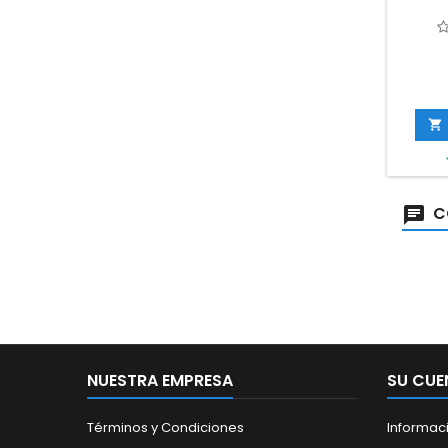

C
NUESTRA EMPRESA
SU CUE
Términos y Condiciones
Informac