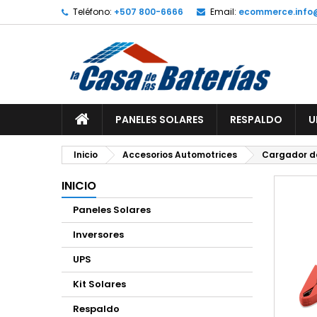
Teléfono:
+507 800-6666
Email:
ecommerce.info
A
C
I
add_circle_outline
De
No
PANELES SOLARES
RESPALDO
U
Inicio
Accesorios Automotrices
Cargador de
INICIO
Paneles Solares
Inversores
UPS
Kit Solares
Respaldo