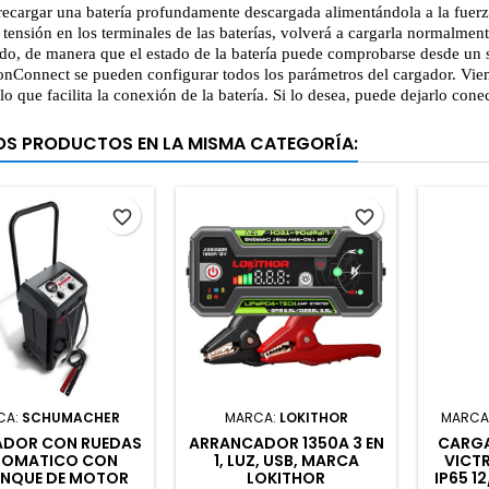
 recargar una batería profundamente descargada alimentándola a la fuerz
e tensión en los terminales de las baterías, volverá a cargarla normalme
do, de manera que el estado de la batería puede comprobarse desde un s
onConnect se pueden configurar todos los parámetros del cargador. Vie
 lo que facilita la conexión de la batería. Si lo desea, puede dejarlo c
OS PRODUCTOS EN LA MISMA CATEGORÍA:
favorite_border
favorite_border
CA:
SCHUMACHER
MARCA:
LOKITHOR
MARCA
DOR CON RUEDAS
ARRANCADOR 1350A 3 EN
CARGA
TOMATICO CON
1, LUZ, USB, MARCA
VICT
NQUE DE MOTOR
LOKITHOR
IP65 1