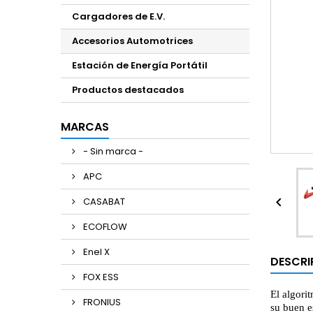
Cargadores de E.V.
Accesorios Automotrices
Estación de Energía Portátil
Productos destacados
MARCAS
- Sin marca -
APC

CASABAT
ECOFLOW
Enel X
DESCRI
FOX ESS
El algori
FRONIUS
su buen e