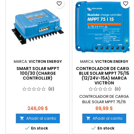
favorite_border
favorite_border
MARCA:
VICTRON ENERGY
MARCA:
VICTRON ENERGY
SMART SOLAR MPPT
CONTROLADOR DE CARGA
100/30 (CHARGE
BLUE SOLAR MPPT 75/15
CONTROLLER)
(12/24V-15A) MARCA
VICTRON
(0)
(0)
CONTROLADOR DE CARGA
BLUE SOLAR MPPT 75/15
(12/24V-15A) MARCA VICTRON
Precio
Precio
246,09 $
69,99 $
Añadir al carrito
Añadir al carrito




En stock
En stock