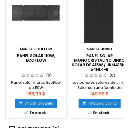
MARCA:
ECOFLOW
MARCA:
JINKO
PANEL SOLAR 110W,
PANEL SOLAR
ECOFLOW
MONOCRISTALINO JINKO
SOLAR DE 415W / JKM415N-
54HL4-B
(0)
(0)
Panel solar marca Ecoflow
Los paneles solares de Jinko
de 110W
Solar son una fuente de
energía renovable. Con una
Precio
Precio
169,99 $
149,99 $
potencia de 415W, una
eficiencia del 21,25% y una
Añadir al carrito
Añadir al carrito


garantía de 30 años, este


En stock
En stock
módulo combina eficiencia y
fiabilidad. El diseño tipo N y el
elegante marco plateado