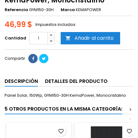
KemaPower, Monocristalino
Referencia
GYM150-30H
Marca
KEMAPOWER
46,99 $
Impuestos incluidos
Añadir al carrito
Cantidad

Compartir
DESCRIPCIÓN
DETALLES DEL PRODUCTO
Panel Solar, 150Wp, GYM150-30H KemaPower, Monocristalino
5 OTROS PRODUCTOS EN LA MISMA CATEGORÍA:
>
<
favorite_border
favorite_border