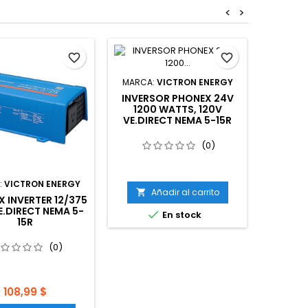
<
>
favorite_border
favorite_border
MARCA:
VICTRON ENERGY
INVERSOR PHONEX 24V
1200 WATTS, 120V
VE.DIRECT NEMA 5-15R
(0)
:
VICTRON ENERGY
MARCA
Añadir al carrito

X INVERTER 12/375
PHOENIX
E.DIRECT NEMA 5-

En stock
15R
(0)
Precio
108,99 $