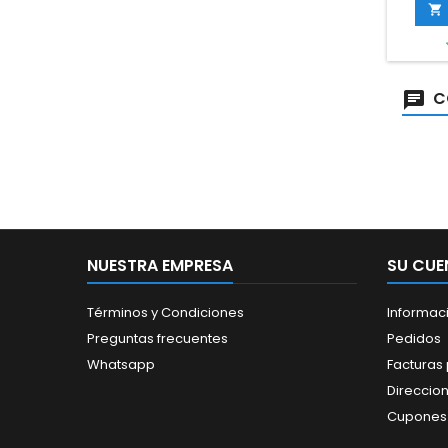

C
NUESTRA EMPRESA
SU CUE
Términos y Condiciones
Informac
Preguntas frecuentes
Pedidos
Whatsapp
Facturas
Direccio
Cupones