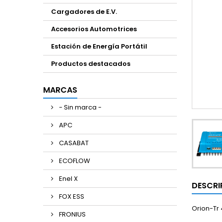
Cargadores de E.V.
Accesorios Automotrices
Estación de Energía Portátil
Productos destacados
MARCAS
- Sin marca -
APC
CASABAT
ECOFLOW
Enel X
DESCRI
FOX ESS
Orion-Tr
FRONIUS