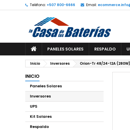
Teléfono:
+507 800-6666
Email:
ecommerce.info
A
C
I
add_circle_outline
De
No
PANELES SOLARES
RESPALDO
U
Inicio
Inversores
Orion-Tr 48/24-12A (280W)
INICIO
Paneles Solares
Inversores
UPS
Kit Solares
Respaldo