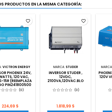
OS PRODUCTOS EN LA MISMA CATEGORÍA:
favorite_border
favorite_border
A:
VICTRON ENERGY
MARCA:
STUDER
MARCA
SOR PHOENIX 24V,
INVERSOR STUDER ,
PHOENI
WATTS, 120 VAC,
12VDC,
120V V
5-15R (REEMPLAZA
2100VA,120VAC.BLO
O PIN241800500
(0)
(0)
Precio
Precio
224,69 $
1.818,99 $