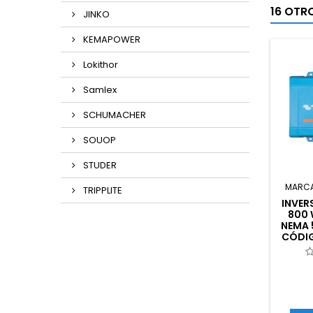
16 OTR
JINKO
KEMAPOWER
Lokithor
Samlex
SCHUMACHER
SOUOP
STUDER
MARC
TRIPPLITE
INVER
800 
NEMA 
CÓDIG