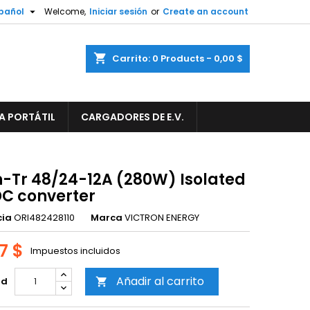

pañol
Welcome,
Iniciar sesión
or
Create an account
×
×
×
shopping_cart
Carrito:
0
Products - 0,00 $
A PORTÁTIL
CARGADORES DE E.V.
n
s
n-Tr 48/24-12A (280W) Isolated
C converter
cia
ORI482428110
Marca
VICTRON ENERGY
7 $
Impuestos incluidos
Añadir al carrito
ad
