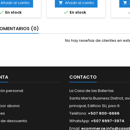
Añadir al carrito
Añadir al carrito




En stock
En stock
OMENTARIOS (0)
No hay reseñas de clientes en es
NTA
CONTACTO
ión personal
La Casa de las Baterías
Santa María Business District, a
 por abono
principal, Edificio SLI, piso 6.
nes
Teléfono:
+507 800-6666
 de descuento
WhatsApp:
+507 6997-3974
Email:
ecommerce.info@casa